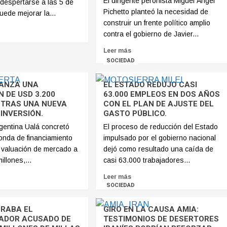
El dirigente peronista Miguel Ángel
 despertarse a las 5 de
Pichetto planteó la necesidad de
ede mejorar la...
construir un frente político amplio
contra el gobierno de Javier...
Leer más
SOCIEDAD
ANZA UNA
EL ESTADO REDUJO CASI
 DE USD 3.200
63.000 EMPLEOS EN DOS AÑOS
 TRAS UNA NUEVA
CON EL PLAN DE AJUSTE DEL
INVERSIÓN.
GASTO PÚBLICO.
rgentina Ualá concretó
El proceso de reducción del Estado
onda de financiamiento
impulsado por el gobierno nacional
u valuación de mercado a
dejó como resultado una caída de
llones,...
casi 63.000 trabajadores...
Leer más
SOCIEDAD
RABA EL
GIRO EN LA CAUSA AMIA:
ADOR ACUSADO DE
TESTIMONIOS DE DESERTORES