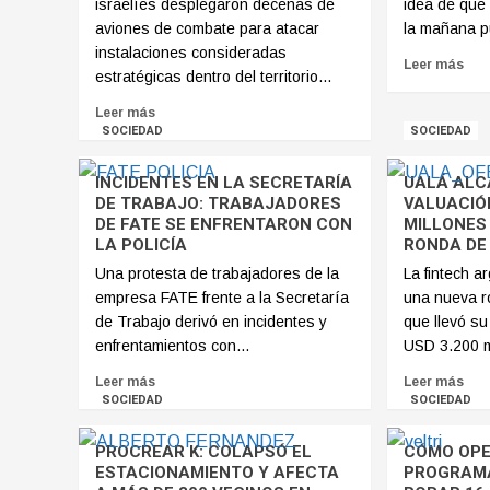
israelíes desplegaron decenas de
idea de que
aviones de combate para atacar
la mañana pu
instalaciones consideradas
Leer más
estratégicas dentro del territorio...
Leer más
SOCIEDAD
SOCIEDAD
INCIDENTES EN LA SECRETARÍA
UALÁ ALC
DE TRABAJO: TRABAJADORES
VALUACIÓN
DE FATE SE ENFRENTARON CON
MILLONES
LA POLICÍA
RONDA DE 
Una protesta de trabajadores de la
La fintech a
empresa FATE frente a la Secretaría
una nueva r
de Trabajo derivó en incidentes y
que llevó s
enfrentamientos con...
USD 3.200 mi
Leer más
Leer más
SOCIEDAD
SOCIEDAD
PROCREAR K: COLAPSÓ EL
CÓMO OPE
ESTACIONAMIENTO Y AFECTA
PROGRAM