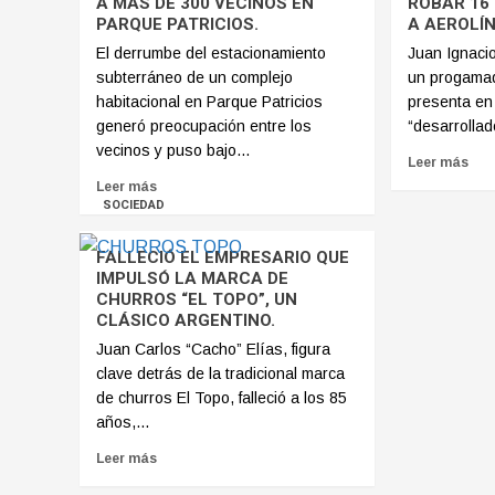
A MÁS DE 300 VECINOS EN
ROBAR 16
PARQUE PATRICIOS.
A AEROLÍ
El derrumbe del estacionamiento
Juan Ignacio
subterráneo de un complejo
un progamad
habitacional en Parque Patricios
presenta en
generó preocupación entre los
“desarrollado
vecinos y puso bajo...
Leer más
Leer más
SOCIEDAD
FALLECIÓ EL EMPRESARIO QUE
IMPULSÓ LA MARCA DE
CHURROS “EL TOPO”, UN
CLÁSICO ARGENTINO.
Juan Carlos “Cacho” Elías, figura
clave detrás de la tradicional marca
de churros El Topo, falleció a los 85
años,...
Leer más