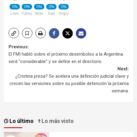
0%
0%
0%
0%
0%
Love
Funny
Wow
Sad
Angry
Post
Previous:
El FMI habló sobre el próximo desembolso a la Argentina:
navigation
será “considerable” y se define en el directorio.
Next:
¿Cristina presa? Se acelera una definición judicial clave y
crecen las versiones sobre su posible detención la próxima
semana.
Lo último
Lo más visto