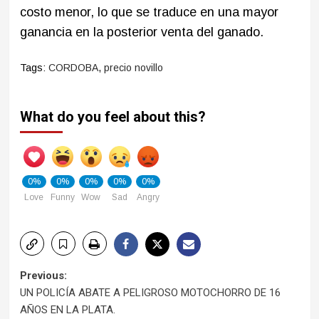
costo menor, lo que se traduce en una mayor
ganancia en la posterior venta del ganado.
Tags:
CORDOBA
,
precio novillo
What do you feel about this?
0%
0%
0%
0%
0%
Love
Funny
Wow
Sad
Angry
Post
Previous:
UN POLICÍA ABATE A PELIGROSO MOTOCHORRO DE 16
navigation
AÑOS EN LA PLATA.