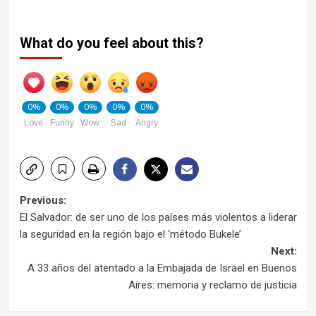
What do you feel about this?
0%
0%
0%
0%
0%
Love
Funny
Wow
Sad
Angry
Post
Previous:
El Salvador: de ser uno de los países más violentos a liderar
navigation
la seguridad en la región bajo el ‘método Bukele’​
Next:
A 33 años del atentado a la Embajada de Israel en Buenos
Aires: memoria y reclamo de justicia