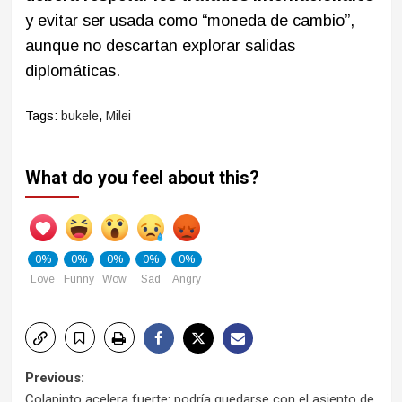
y evitar ser usada como “moneda de cambio”,
aunque no descartan explorar salidas
diplomáticas.
Tags:
bukele
,
Milei
What do you feel about this?
0%
0%
0%
0%
0%
Love
Funny
Wow
Sad
Angry
Post
Previous:
Colapinto acelera fuerte: podría quedarse con el asiento de