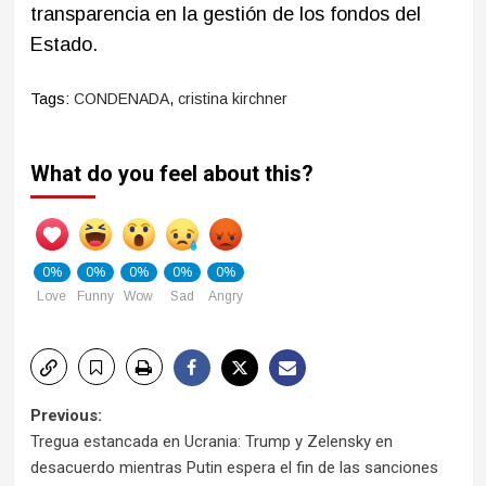
transparencia en la gestión de los fondos del
Estado.
Tags:
CONDENADA
,
cristina kirchner
What do you feel about this?
0%
0%
0%
0%
0%
Love
Funny
Wow
Sad
Angry
Post
Previous:
Tregua estancada en Ucrania: Trump y Zelensky en
navigation
desacuerdo mientras Putin espera el fin de las sanciones