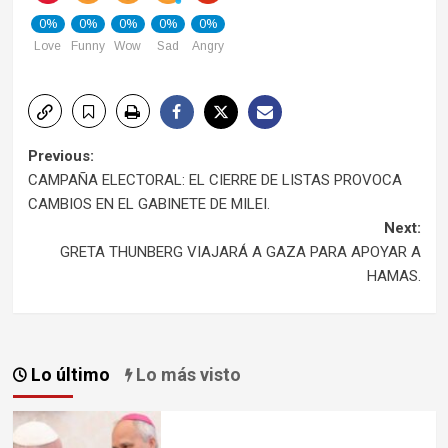
0%
0%
0%
0%
0%
Love
Funny
Wow
Sad
Angry
Post
Previous:
CAMPAÑA ELECTORAL: EL CIERRE DE LISTAS PROVOCA
navigation
CAMBIOS EN EL GABINETE DE MILEI.
Next:
GRETA THUNBERG VIAJARÁ A GAZA PARA APOYAR A
HAMAS.
Lo último
Lo más visto