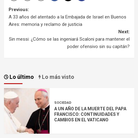
Post
Previous:
A 33 años del atentado a la Embajada de Israel en Buenos
navigation
Aires: memoria y reclamo de justicia
Next:
Sin messi: ¿Cómo se las ingeniará Scaloni para mantener el
poder ofensivo sin su capitán?
Lo último
Lo más visto
SOCIEDAD
A UN AÑO DE LA MUERTE DEL PAPA
FRANCISCO: CONTINUIDADES Y
CAMBIOS EN EL VATICANO