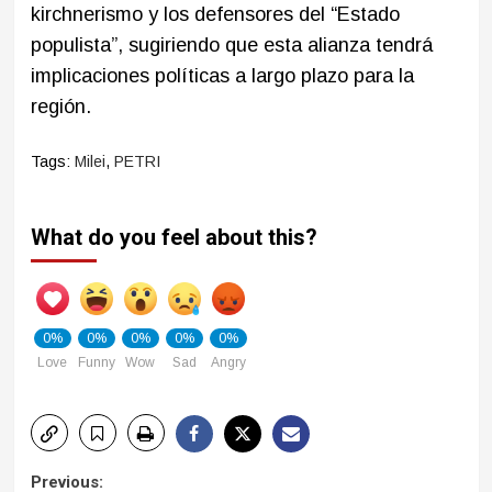
kirchnerismo y los defensores del “Estado
populista”, sugiriendo que esta alianza tendrá
implicaciones políticas a largo plazo para la
región.
Tags:
Milei
,
PETRI
What do you feel about this?
0%
0%
0%
0%
0%
Love
Funny
Wow
Sad
Angry
Post
Previous: