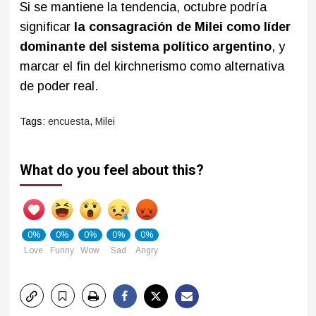
Si se mantiene la tendencia, octubre podría
significar
la consagración de Milei como líder
dominante del sistema político argentino
, y
marcar el fin del kirchnerismo como alternativa
de poder real.
Tags:
encuesta
,
Milei
What do you feel about this?
0%
0%
0%
0%
0%
Love
Funny
Wow
Sad
Angry