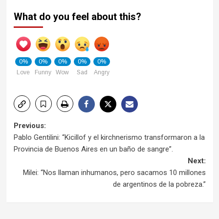
What do you feel about this?
0%
0%
0%
0%
0%
Love
Funny
Wow
Sad
Angry
Post
Previous:
Pablo Gentilini: “Kicillof y el kirchnerismo transformaron a la
navigation
Provincia de Buenos Aires en un baño de sangre”.
Next:
Milei: “Nos llaman inhumanos, pero sacamos 10 millones
de argentinos de la pobreza.”