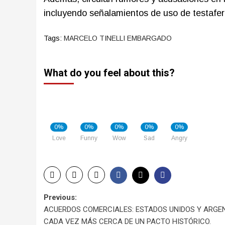
incluyendo señalamientos de uso de testaferr
Tags:
MARCELO TINELLI EMBARGADO
What do you feel about this?
0%
0%
0%
0%
0%
Love
Funny
Wow
Sad
Angry
Post
Previous:
ACUERDOS COMERCIALES: ESTADOS UNIDOS Y ARGEN
navigation
CADA VEZ MÁS CERCA DE UN PACTO HISTÓRICO.