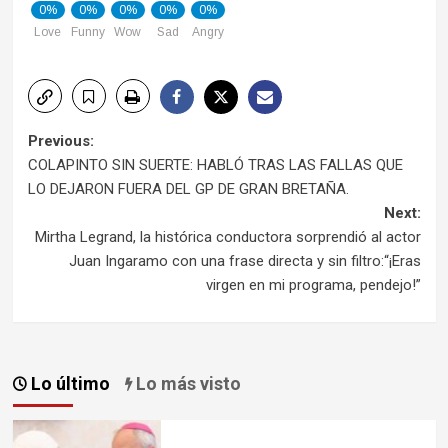
0%
0%
0%
0%
0%
Love
Funny
Wow
Sad
Angry
Post
Previous:
COLAPINTO SIN SUERTE: HABLÓ TRAS LAS FALLAS QUE
navigation
LO DEJARON FUERA DEL GP DE GRAN BRETAÑA.
Next:
Mirtha Legrand, la histórica conductora sorprendió al actor
Juan Ingaramo con una frase directa y sin filtro:“¡Eras
virgen en mi programa, pendejo!”
Lo último
Lo más visto