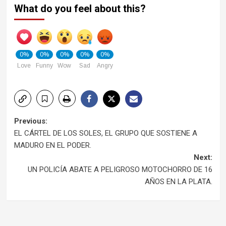
What do you feel about this?
0%
0%
0%
0%
0%
Love
Funny
Wow
Sad
Angry
Post
Previous:
EL CÁRTEL DE LOS SOLES, EL GRUPO QUE SOSTIENE A
navigation
MADURO EN EL PODER.
Next:
UN POLICÍA ABATE A PELIGROSO MOTOCHORRO DE 16
AÑOS EN LA PLATA.