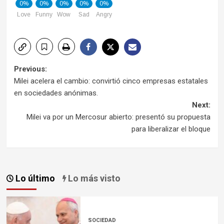
0%
0%
0%
0%
0%
Love
Funny
Wow
Sad
Angry
Post
Previous:
Milei acelera el cambio: convirtió cinco empresas estatales
navigation
en sociedades anónimas.
Next:
Milei va por un Mercosur abierto: presentó su propuesta
para liberalizar el bloque
Lo último
Lo más visto
SOCIEDAD