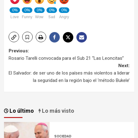
0%
0%
0%
0%
0%
Love
Funny
Wow
Sad
Angry
Post
Previous:
Rosario Tarelli convocada para el Sub 21 “Las Leoncitas”
navigation
Next:
El Salvador: de ser uno de los países más violentos a liderar
la seguridad en la región bajo el ‘método Bukele’​
Lo último
Lo más visto
SOCIEDAD