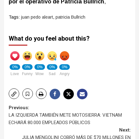
por el operativo de Patricia Bullrich
,
Tags:
juan pedo aleart
,
patricia Bullrich
What do you feel about this?
0%
0%
0%
0%
0%
Love
Funny
Wow
Sad
Angry
Post
Previous:
LA IZQUIERDA TAMBIÉN METE MOTOSIERRA: VIETNAM
navigation
ECHARÁ 80.000 EMPLEADOS PÚBLICOS
Next:
JULIA MENGOLINI COBRÓ MÁS DE $70 MILLONES EN