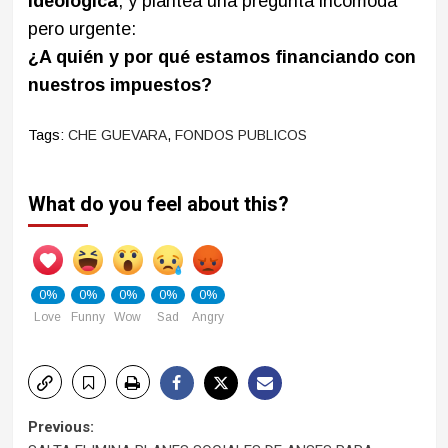
ideológica
, y plantea una pregunta incómoda
pero urgente:
¿A quién y por qué estamos financiando con
nuestros impuestos?
Tags:
CHE GUEVARA
,
FONDOS PUBLICOS
What do you feel about this?
0%
0%
0%
0%
0%
Love
Funny
Wow
Sad
Angry
Post
Previous: