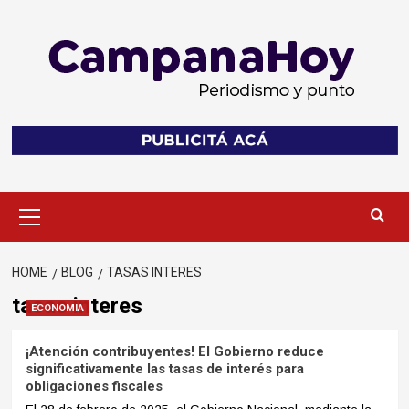
Skip
to
content
Primary
Menu
HOME
BLOG
TASAS INTERES
tasas interes
ECONOMIA
¡Atención contribuyentes! El Gobierno reduce
significativamente las tasas de interés para
obligaciones fiscales