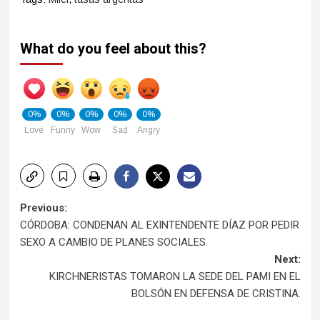
What do you feel about this?
0%
0%
0%
0%
0%
Love
Funny
Wow
Sad
Angry
Post
Previous:
CÓRDOBA: CONDENAN AL EXINTENDENTE DÍAZ POR PEDIR
navigation
SEXO A CAMBIO DE PLANES SOCIALES.
Next:
KIRCHNERISTAS TOMARON LA SEDE DEL PAMI EN EL
BOLSÓN EN DEFENSA DE CRISTINA.