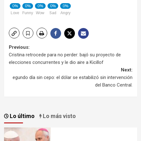
0%
0%
0%
0%
0%
Love
Funny
Wow
Sad
Angry
Post
Previous:
Cristina retrocede para no perder: bajó su proyecto de
navigation
elecciones concurrentes y le dio aire a Kicillof
Next:
egundo día sin cepo: el dólar se estabilizó sin intervención
del Banco Central.
Lo último
Lo más visto