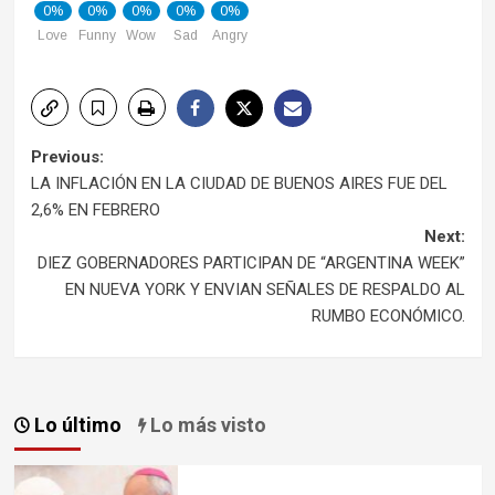
0%
0%
0%
0%
0%
Love
Funny
Wow
Sad
Angry
Post
Previous:
LA INFLACIÓN EN LA CIUDAD DE BUENOS AIRES FUE DEL
navigation
2,6% EN FEBRERO
Next:
DIEZ GOBERNADORES PARTICIPAN DE “ARGENTINA WEEK”
EN NUEVA YORK Y ENVIAN SEÑALES DE RESPALDO AL
RUMBO ECONÓMICO.
Lo último
Lo más visto