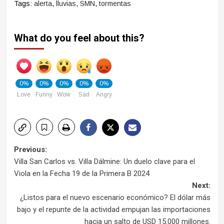
Tags:
alerta
,
lluvias
,
SMN
,
tormentas
What do you feel about this?
0%
0%
0%
0%
0%
Love
Funny
Wow
Sad
Angry
Post
Previous:
Villa San Carlos vs. Villa Dálmine: Un duelo clave para el
navigation
Viola en la Fecha 19 de la Primera B 2024
Next:
¿Listos para el nuevo escenario económico? El dólar más
bajo y el repunte de la actividad empujan las importaciones
hacia un salto de USD 15.000 millones.