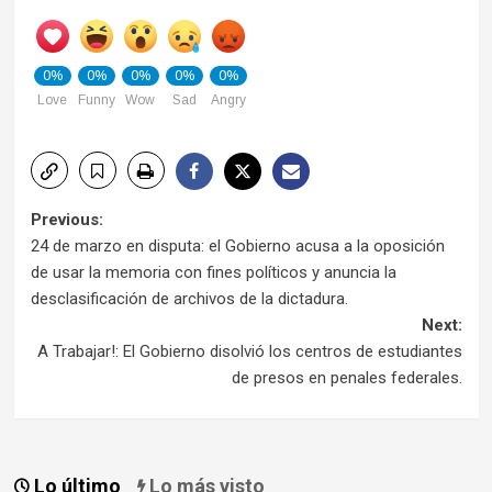
0%
0%
0%
0%
0%
Love
Funny
Wow
Sad
Angry
Post
Previous:
24 de marzo en disputa: el Gobierno acusa a la oposición
navigation
de usar la memoria con fines políticos y anuncia la
desclasificación de archivos de la dictadura.
Next:
A Trabajar!: El Gobierno disolvió los centros de estudiantes
de presos en penales federales.
Lo último
Lo más visto