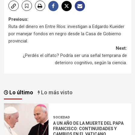
Post
Previous:
Ruta del dinero en Entre Ríos: investigan a Edgardo Kueider
navigation
por manejar fondos en negro desde la Casa de Gobierno
provincial.
Next:
¿Perdés el olfato? Podría ser una señal temprana de
deterioro cognitivo, según la ciencia.
Lo último
Lo más visto
SOCIEDAD
A UN AÑO DE LA MUERTE DEL PAPA
FRANCISCO: CONTINUIDADES Y
CAMBIOS EN EL VATICANO